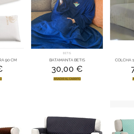
BETIS
A 90 CM
BATAMANTA BETIS
COLCHA 1
€
30,00
€
TO
AÑADIR AL CARRITO
A