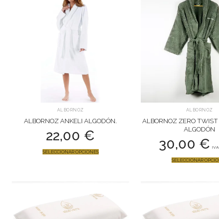
ALBORNOZ
ALBORNOZ
ALBORNOZ ANKELI ALGODÓN.
ALBORNOZ ZERO TWIST
ALGODÓN
22,00
€
30,00
€
IVA
SELECCIONAR OPCIONES
SELECCIONAR OPCI