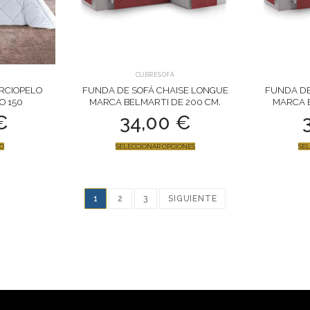
CUBRESOFÁ
RCIOPELO
FUNDA DE SOFÁ CHAISE LONGUE
FUNDA DE
O 150
MARCA BELMARTI DE 200 CM.
MARCA B
€
34,00
€
TO
SELECCIONAR OPCIONES
SEL
1
2
3
SIGUIENTE