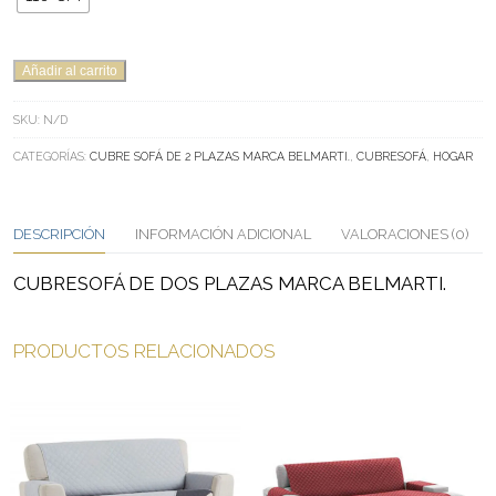
CUBRESOFÁ
Añadir al carrito
DE
DOS
SKU:
N/D
PLAZAS
CATEGORÍAS:
CUBRE SOFÁ DE 2 PLAZAS MARCA BELMARTI.
,
CUBRESOFÁ
,
HOGAR
MARCA
BELMARTI.
CANTIDAD
DESCRIPCIÓN
INFORMACIÓN ADICIONAL
VALORACIONES (0)
CUBRESOFÁ DE DOS PLAZAS MARCA BELMARTI.
PRODUCTOS RELACIONADOS