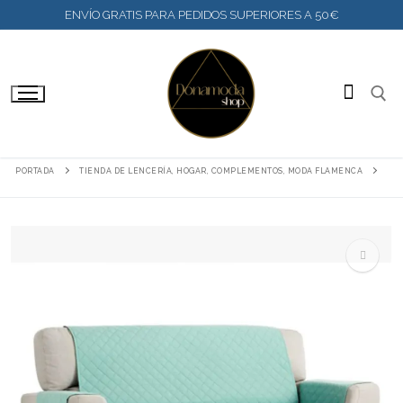
IR
ENVÍO GRATIS PARA PEDIDOS SUPERIORES A 50€
AL
CONTENIDO
BUSC
PORTADA
TIENDA DE LENCERÍA, HOGAR, COMPLEMENTOS, MODA FLAMENCA
🔍