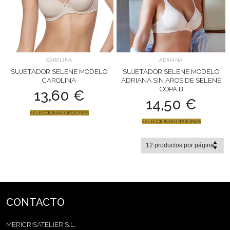
CAROLINA
ADRIANA
SUJETADOR SELENE MODELO
SUJETADOR SELENE MODELO
CAROLINA
ADRIANA SIN AROS DE SELENE
COPA B
13,60
€
14,50
€
SELECCIONAR OPCIONES
SELECCIONAR OPCIONES
CONTACTO
MERICRISATELIER S.L.