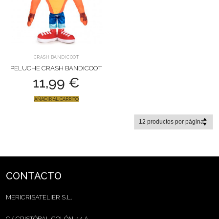
CRASH BANDICOOT
PELUCHE CRASH BANDICOOT
11,99
€
AÑADIR AL CARRITO
CONTACTO
MERICRISATELIER S.L.
C/ CRISTÓBAL COLÓN, 14 A