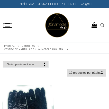
IR
ENVÍO GRATIS PARA PEDIDOS SUPERIORES A 50€
AL
CONTENIDO
BUSCAR:
PORTADA
MANTILLAS
VESTIDO DE MANTILLA DE NIÑA MODELO ANGUSTIA.