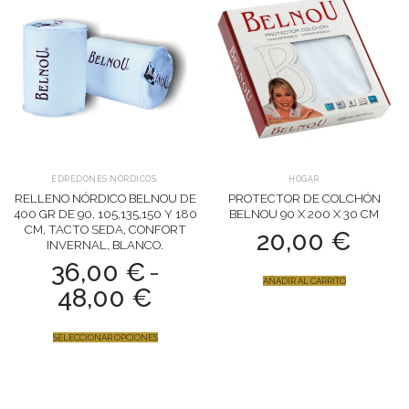
EDREDONES NÓRDICOS.
HOGAR
RELLENO NÓRDICO BELNOU DE
PROTECTOR DE COLCHÓN
400 GR DE 90, 105,135,150 Y 180
BELNOU 90 X 200 X 30 CM
CM, TACTO SEDA, CONFORT
20,00
€
INVERNAL, BLANCO.
36,00
€
-
AÑADIR AL CARRITO
RANGO
48,00
€
DE
SELECCIONAR OPCIONES
PRECIOS:
DESDE
36,00 €