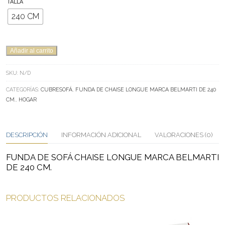
TALLA
240 CM
FUNDA
Añadir al carrito
DE
SOFÁ
SKU:
N/D
CHAISE
CATEGORÍAS:
CUBRESOFÁ
,
FUNDA DE CHAISE LONGUE MARCA BELMARTI DE 240
LONGUE
CM.
,
HOGAR
MARCA
BELMARTI
DE
240
DESCRIPCIÓN
INFORMACIÓN ADICIONAL
VALORACIONES (0)
CM.
CANTIDAD
FUNDA DE SOFÁ CHAISE LONGUE MARCA BELMARTI
DE 240 CM.
PRODUCTOS RELACIONADOS