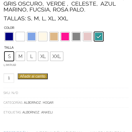
GRIS OSCURO, VERDE , CELESTE, AZUL
MARINO, FUCSIA, ROSA PALO.
TALLAS: S, M, L, XL, XXL
COLOR
TALLA
S
M
L
XL
XXL
LIMPIAR
ALBORNOZ
Añadir al carrito
ANKELI
ALGODÓN.
SKU:
N/D
CANTIDAD
CATEGORÍAS:
ALBORNOZ
,
HOGAR
ETIQUETAS:
ALBORNOZ
,
ANKELI