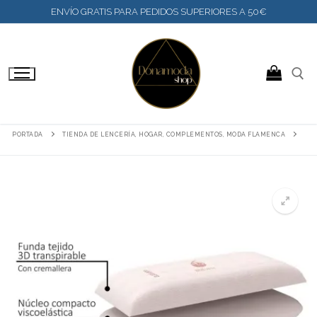
IR
ENVÍO GRATIS PARA PEDIDOS SUPERIORES A 50€
AL
CONTENIDO
BUSCAR:
PORTADA
TIENDA DE LENCERÍA, HOGAR, COMPLEMENTOS, MODA FLAMENCA