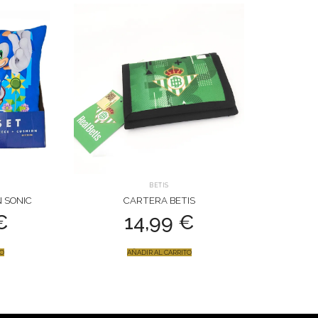
BETIS
N SONIC
CARTERA BETIS
€
14,99
€
TO
AÑADIR AL CARRITO