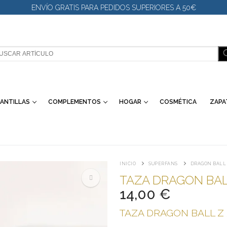
ENVÍO GRATIS PARA PEDIDOS SUPERIORES A 50€
SCAR:
ANTILLAS
COMPLEMENTOS
HOGAR
COSMÉTICA
ZAPA
INICIO
SUPERFANS
DRAGON BALL
TAZA DRAGON BA
14,00
€
🔍
TAZA DRAGON BALL Z