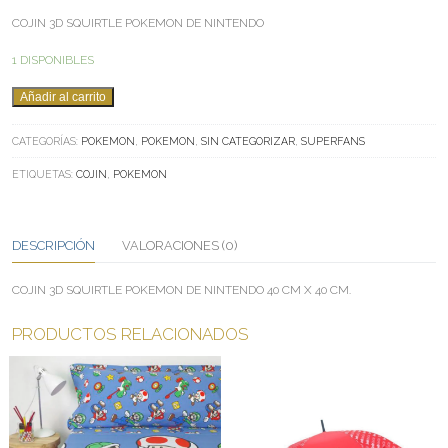
COJIN 3D SQUIRTLE POKEMON DE NINTENDO
1 DISPONIBLES
COJIN
Añadir al carrito
SQUIRTLE
CANTIDAD
CATEGORÍAS:
POKEMON
,
POKEMON
,
SIN CATEGORIZAR
,
SUPERFANS
ETIQUETAS:
COJIN
,
POKEMON
DESCRIPCIÓN
VALORACIONES (0)
COJIN 3D SQUIRTLE POKEMON DE NINTENDO 40 CM X 40 CM.
PRODUCTOS RELACIONADOS