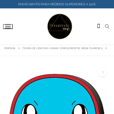
IR
ENVÍO GRATIS PARA PEDIDOS SUPERIORES A 50€
AL
CONTENIDO
BUSC
PORTADA
TIENDA DE LENCERÍA, HOGAR, COMPLEMENTOS, MODA FLAMENCA
🔍