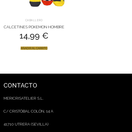
CABALLERO
CALCETINES POKEMON HOMBRE
14,99
€
AÑADIR AL CARRITO
CONTACTO
MERICRISATELIER S.L.
C/ CRISTÓBAL COLÓN, 14 A
41710 UTRERA (SEVILLA)