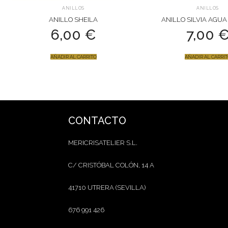
ANILLOS
ANILLOS
ANILLO SHEILA
ANILLO SILVIA AGU
6,00
€
7,00
AÑADIR AL CARRITO
AÑADIR AL CARRI
CONTACTO
MERICRISATELIER S.L.
C/ CRISTÓBAL COLÓN, 14 A
41710 UTRERA (SEVILLA)
676 991 426