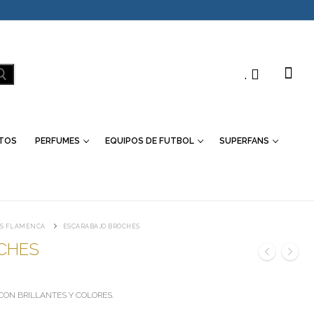
.
TOS
PERFUMES
EQUIPOS DE FUTBOL
SUPERFANS
S FLAMENCA
ESCARABAJO BROCHES
CHES
ON BRILLANTES Y COLORES.