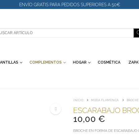
ENVÍO GRATIS PARA PEDIDOS SUPERIORES A 50€
SCAR:
ANTILLAS
COMPLEMENTOS
HOGAR
COSMÉTICA
ZAPA
INICIO
MODA FLAMENCA
BROCHE
ESCARABAJO BRO
10,00
€
🔍
BROCHE EN FORMA DE ESCARABAJO C