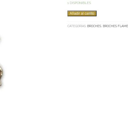
1 DISPONIBLES
ESCARABAJO
Añadir al carrito
BROCHES
CANTIDAD
CATEGORÍAS:
BROCHES
,
BROCHES FLAM