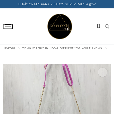
IR
ENVÍO GRATIS PARA PEDIDOS SUPERIORES A 50€
AL
CONTENIDO
BUSC
PORTADA
TIENDA DE LENCERÍA, HOGAR, COMPLEMENTOS, MODA FLAMENCA
🔍