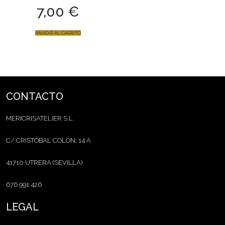
7,00
€
AÑADIR AL CARRITO
CONTACTO
MERICRISATELIER S.L.
C/ CRISTÓBAL COLÓN, 14 A
41710 UTRERA (SEVILLA)
676 991 426
LEGAL