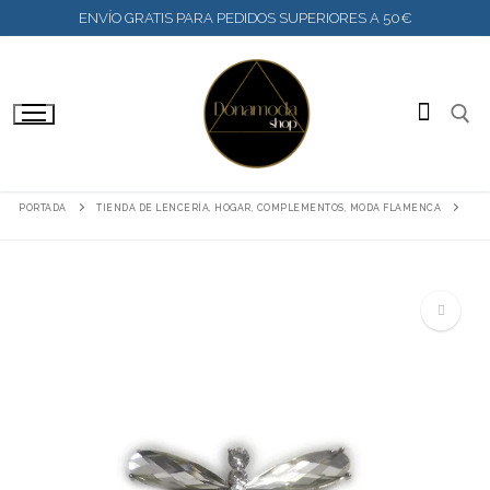
IR
ENVÍO GRATIS PARA PEDIDOS SUPERIORES A 50€
AL
CONTENIDO
BUSC
PORTADA
TIENDA DE LENCERÍA, HOGAR, COMPLEMENTOS, MODA FLAMENCA
🔍