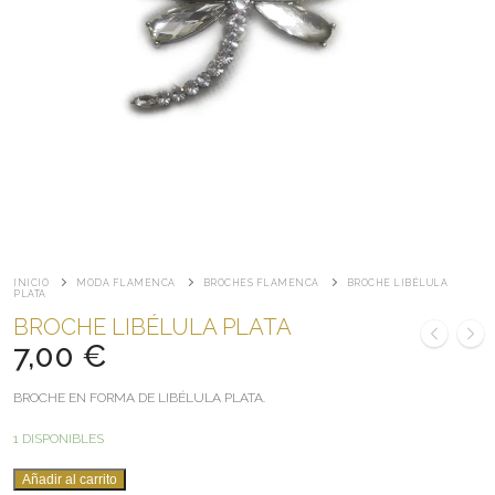
INICIO
MODA FLAMENCA
BROCHES FLAMENCA
BROCHE LIBÉLULA
PLATA
BROCHE LIBÉLULA PLATA
7,00
€
BROCHE EN FORMA DE LIBÉLULA PLATA.
1 DISPONIBLES
BROCHE
Añadir al carrito