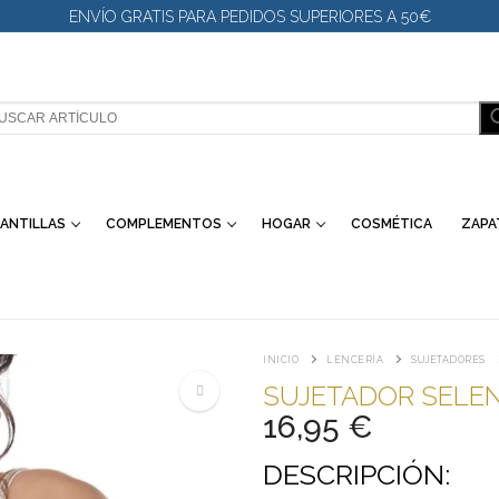
ENVÍO GRATIS PARA PEDIDOS SUPERIORES A 50€
SCAR:
ANTILLAS
COMPLEMENTOS
HOGAR
COSMÉTICA
ZAPA
INICIO
LENCERÍA
SUJETADORES
SUJETADOR SELE
16,95
€
🔍
DESCRIPCIÓN: