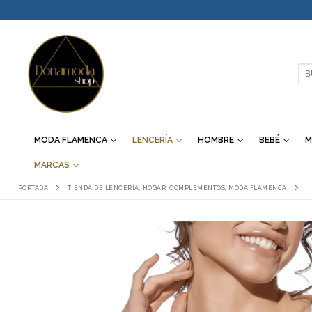
IR
AL
CONTENIDO
BU
MODA FLAMENCA
LENCERÍA
HOMBRE
BEBÉ
M
MARCAS
PORTADA
TIENDA DE LENCERÍA, HOGAR, COMPLEMENTOS, MODA FLAMENCA