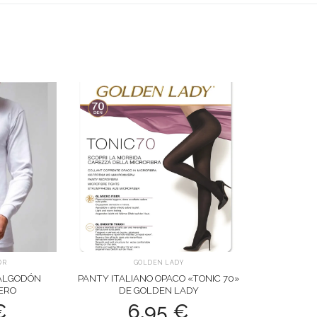
OR
GOLDEN LADY
 ALGODÓN
PANTY ITALIANO OPACO «TONIC 70»
ERO
DE GOLDEN LADY
€
6,95
€