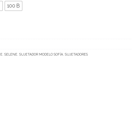
B
100 B
NE
,
SELENE
,
SUJETADOR MODELO SOFÍA
,
SUJETADORES