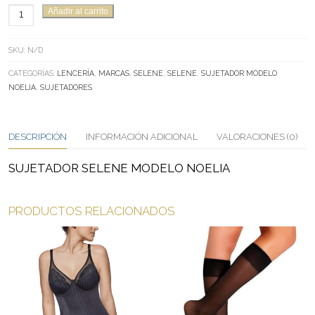
SUJETADOR
Añadir al carrito
SELENE
MODELO
SKU:
N/D
NOELIA
CANTIDAD
CATEGORÍAS:
LENCERÍA
,
MARCAS
,
SELENE
,
SELENE
,
SUJETADOR MODELO
NOELIA
,
SUJETADORES
DESCRIPCIÓN
INFORMACIÓN ADICIONAL
VALORACIONES (0)
SUJETADOR SELENE MODELO NOELIA
PRODUCTOS RELACIONADOS