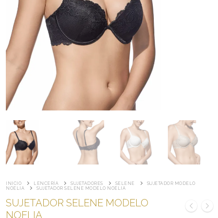
INICIO
LENCERÍA
SUJETADORES
SELENE
SUJETADOR MODELO
NOELIA
SUJETADOR SELENE MODELO NOELIA
SUJETADOR SELENE MODELO
NOELIA