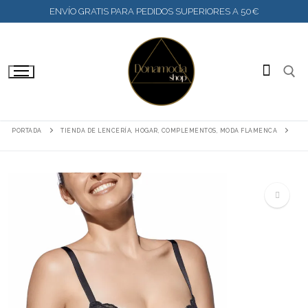
IR
ENVÍO GRATIS PARA PEDIDOS SUPERIORES A 50€
AL
CONTENIDO
BUSC
PORTADA
TIENDA DE LENCERÍA, HOGAR, COMPLEMENTOS, MODA FLAMENCA
🔍