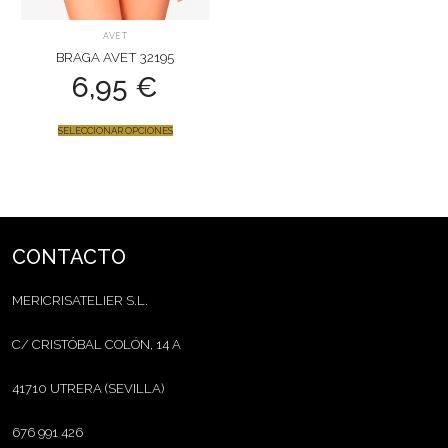
AVET
BRAGA AVET 32195
6,95
€
SELECCIONAR OPCIONES
CONTACTO
MERICRISATELIER S.L.
C/ CRISTÓBAL COLÓN, 14 A
41710 UTRERA (SEVILLA)
676 991 426