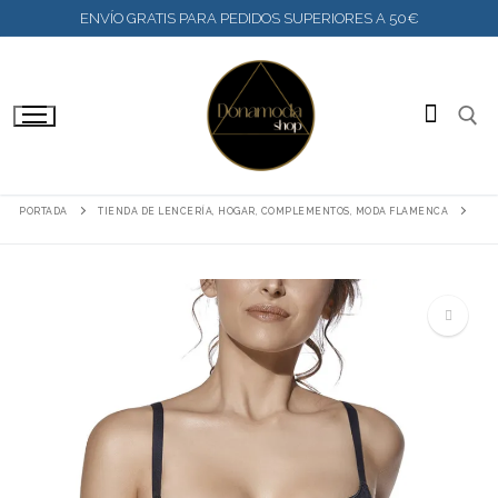
IR
ENVÍO GRATIS PARA PEDIDOS SUPERIORES A 50€
AL
CONTENIDO
BUSC
PORTADA
TIENDA DE LENCERÍA, HOGAR, COMPLEMENTOS, MODA FLAMENCA
🔍