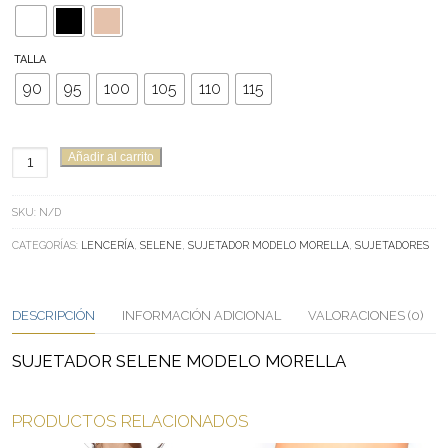
TALLA
90
95
100
105
110
115
SUJETADOR
Añadir al carrito
SELENE
MODELO
SKU:
N/D
MORELLA
CANTIDAD
CATEGORÍAS:
LENCERÍA
,
SELENE
,
SUJETADOR MODELO MORELLA
,
SUJETADORES
DESCRIPCIÓN
INFORMACIÓN ADICIONAL
VALORACIONES (0)
SUJETADOR SELENE MODELO MORELLA
PRODUCTOS RELACIONADOS