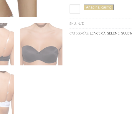
SUJETADOR
Añadir al carrito
SELENE
MODELO
SKU:
N/D
CAPRI
CANTIDAD
CATEGORÍAS:
LENCERÍA
,
SELENE
,
SUJET