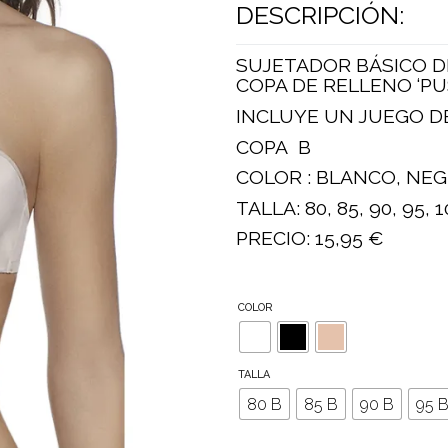
DESCRIPCIÓN:
SUJETADOR BÁSICO DE
COPA DE RELLENO ‘PUS
INCLUYE UN JUEGO D
COPA B
COLOR : BLANCO, NEG
TALLA: 80, 85, 90, 95, 1
PRECIO: 15,95 €
COLOR
TALLA
80 B
85 B
90 B
95 