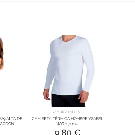
9
CAMISETA INTERIOR
229 ALTA DE
CAMISETA TÉRMICA HOMBRE YSABEL
LGODÓN
MORA 70102
€
9,80
€