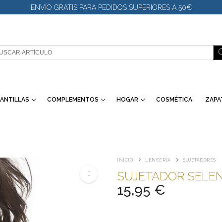
ENVÍO GRATIS PARA PEDIDOS SUPERIORES A 50€
SCAR:
ANTILLAS
COMPLEMENTOS
HOGAR
COSMÉTICA
ZAPA
INICIO
LENCERÍA
SUJETADORES
SUJETADOR SELE
15,95
€
🔍