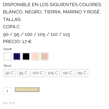
DISPONIBLE EN LOS SIGUIENTES COLORES:
BLANCO, NEGRO, TIERRA, MARINO Y ROSÉ.
TALLAS:
COPA C
90 / 95 / 100 / 105 / 110 / 115
PRECIO: 17 €
COLOR
TALLA
90 C
95 C
100 C
105 C
110 C
115 C
SUJETADOR
Añadir al carrito
SELENE
MARIVÍ
SKU:
N/D
CANTIDAD