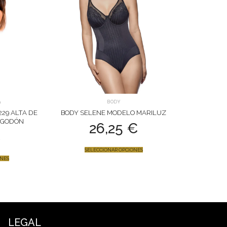
9
BODY
229 ALTA DE
BODY SELENE MODELO MARILUZ
LGODÓN
26,25
€
€
SELECCIONAR OPCIONES
ONES
LEGAL