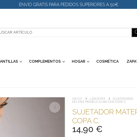
ENVÍO GRATIS PARA PEDIDOS SUPERIORES A 50€
SCAR:
ANTILLAS
COMPLEMENTOS
HOGAR
COSMÉTICA
ZAPA
INICIO
LENCERÍA
SUJETADORES
SELENE MODELO ALBA CON COPA C.
SUJETADOR MATE
COPA C.
🔍
14,90
€