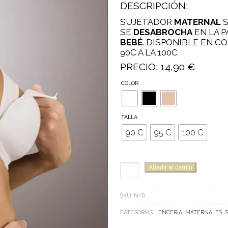
DESCRIPCIÓN:
SUJETADOR
MATERNAL
S
SE
DESABROCHA
EN LA P
BEBÉ
. DISPONIBLE EN C
90C A LA 100C
PRECIO: 14,90 €
COLOR
TALLA
90 C
95 C
100 C
SUJETADOR
Añadir al carrito
MATERNAL
DE
SKU:
N/D
SELENE
MODELO
CATEGORÍAS:
LENCERÍA
,
MATERNALES
,
ALBA
CON