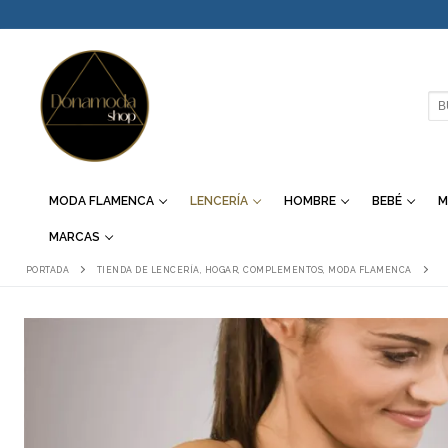
IR
AL
CONTENIDO
BU
MODA FLAMENCA
LENCERÍA
HOMBRE
BEBÉ
M
MARCAS
PORTADA
TIENDA DE LENCERÍA, HOGAR, COMPLEMENTOS, MODA FLAMENCA