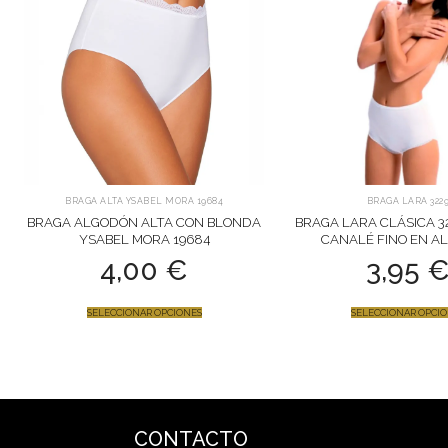
BRAGA ALTA YSABEL MORA 19684
BRAGA LARA 322
BRAGA ALGODÓN ALTA CON BLONDA
BRAGA LARA CLÁSICA 3
YSABEL MORA 19684
CANALÉ FINO EN A
4,00
€
3,95
SELECCIONAR OPCIONES
SELECCIONAR OPCI
CONTACTO