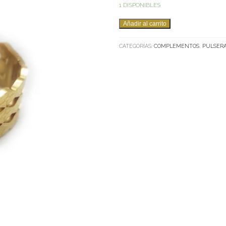
1 DISPONIBLES
PULSERA
Añadir al carrito
ROMBOS
CANTIDAD
CATEGORÍAS:
COMPLEMENTOS
,
PULSER