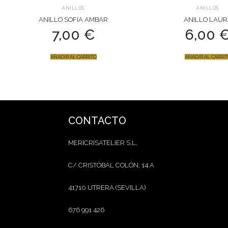
ANILLOS
ANILLOS
ANILLO SOFIA AMBAR
ANILLO LAUR
7,00
€
6,00
AÑADIR AL CARRITO
AÑADIR AL CARRI
CONTACTO
MERICRISATELIER S.L.
C/ CRISTÓBAL COLÓN, 14 A
41710 UTRERA (SEVILLA)
676 991 426