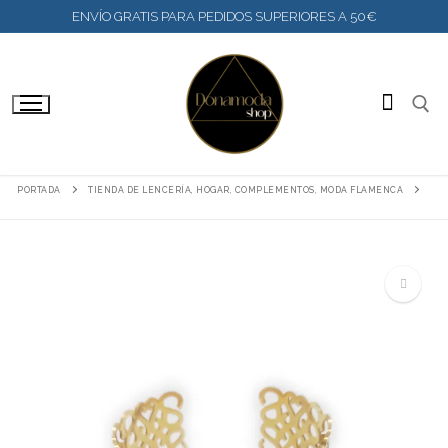
IR
ENVÍO GRATIS PARA PEDIDOS SUPERIORES A 50€
AL
CONTENIDO
BUSC
PORTADA
TIENDA DE LENCERÍA, HOGAR, COMPLEMENTOS, MODA FLAMENCA
🔍