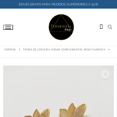
IR
ENVÍO GRATIS PARA PEDIDOS SUPERIORES A 50€
AL
CONTENIDO
BUSC
PORTADA
TIENDA DE LENCERÍA, HOGAR, COMPLEMENTOS, MODA FLAMENCA
🔍