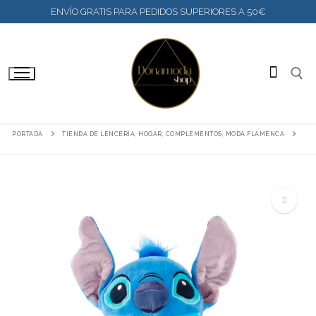
IR
ENVÍO GRATIS PARA PEDIDOS SUPERIORES A 50€
AL
CONTENIDO
BUSC
PORTADA
TIENDA DE LENCERÍA, HOGAR, COMPLEMENTOS, MODA FLAMENCA
🔍