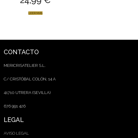
24,99
€
LEER MÁS
CONTACTO
MERICRISATELIER S.L.
C/ CRISTÓBAL COLÓN, 14 A
41710 UTRERA (SEVILLA)
676 991 426
LEGAL
AVISO LEGAL