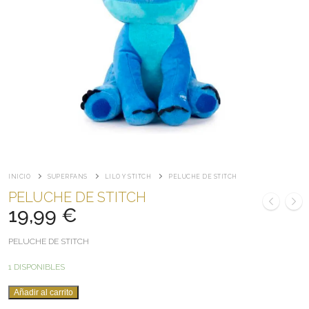
INICIO
SUPERFANS
LILO Y STITCH
PELUCHE DE STITCH
PELUCHE DE STITCH
19,99
€
PELUCHE DE STITCH
1 DISPONIBLES
PELUCHE
Añadir al carrito
DE