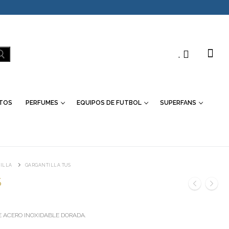
.
TOS
PERFUMES
EQUIPOS DE FUTBOL
SUPERFANS
ILLA
GARGANTILLA TUS
S
E ACERO INOXIDABLE DORADA.