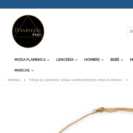
IR
AL
CONTENIDO
BU
MODA FLAMENCA
LENCERÍA
HOMBRE
BEBÉ
M
MARCAS
PORTADA
TIENDA DE LENCERÍA, HOGAR, COMPLEMENTOS, MODA FLAMENCA