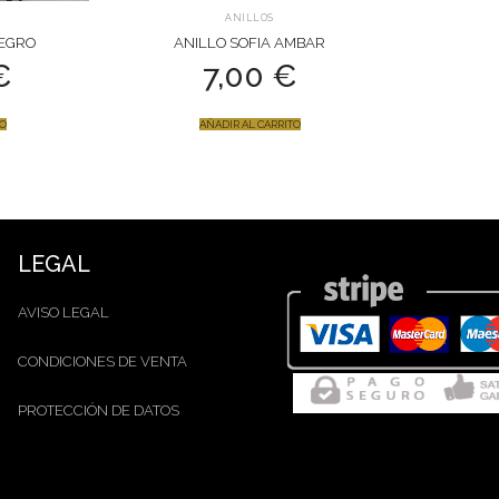
ANILLOS
EGRO
ANILLO SOFIA AMBAR
€
7,00
€
TO
AÑADIR AL CARRITO
LEGAL
AVISO LEGAL
CONDICIONES DE VENTA
PROTECCIÓN DE DATOS