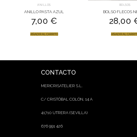
ANILLOS
BOLSOS
ANILLO PASTA AZUL
BOLSO FLECOS N
7,00
€
28,00
AÑADIR AL CARRITO
AÑADIR AL CARRI
CONTACTO
MERICRISATELIER S.L.
C/ CRISTÓBAL COLÓN, 14 A
41710 UTRERA (SEVILLA)
676 991 426