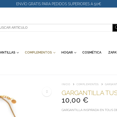
ENVÍO GRATIS PARA PEDIDOS SUPERIORES A 50€
SCAR:
ANTILLAS
COMPLEMENTOS
HOGAR
COSMÉTICA
ZAPA
INICIO
COMPLEMENTOS
GARGANT
GARGANTILLA TU
10,00
€
🔍
GARGANTILLA INSPIRADA EN TOUS D