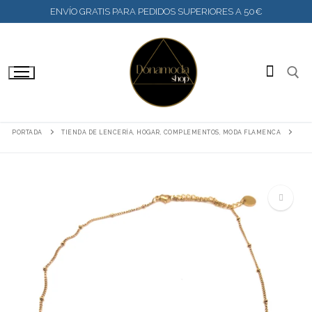
IR
ENVÍO GRATIS PARA PEDIDOS SUPERIORES A 50€
AL
CONTENIDO
BUSC
PORTADA
TIENDA DE LENCERÍA, HOGAR, COMPLEMENTOS, MODA FLAMENCA
🔍