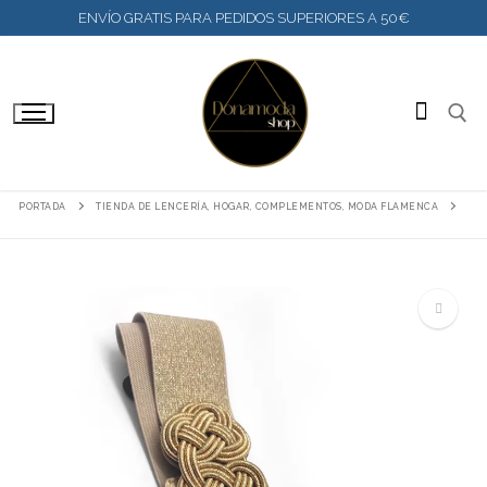
IR
ENVÍO GRATIS PARA PEDIDOS SUPERIORES A 50€
AL
CONTENIDO
BUSC
PORTADA
TIENDA DE LENCERÍA, HOGAR, COMPLEMENTOS, MODA FLAMENCA
🔍