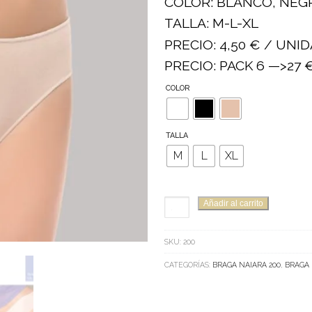
COLOR: BLANCO, NEGR
TALLA: M-L-XL
PRECIO: 4,50 € / UNID
PRECIO: PACK 6 —>27 
COLOR
TALLA
M
L
XL
BRAGA
Añadir al carrito
NAIARA
200
SKU:
200
CANTIDAD
CATEGORÍAS:
BRAGA NAIARA 200
,
BRAGA 