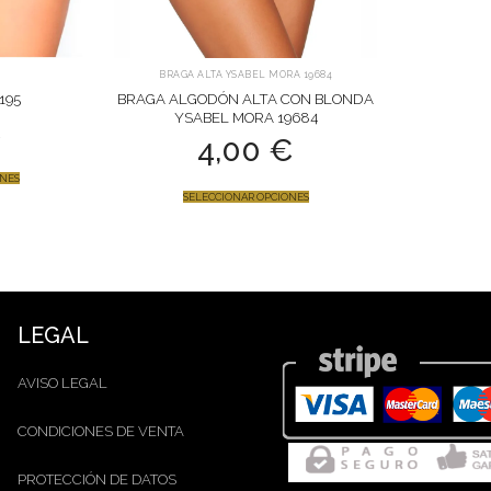
BRAGA ALTA YSABEL MORA 19684
195
BRAGA ALGODÓN ALTA CON BLONDA
YSABEL MORA 19684
€
4,00
€
ONES
SELECCIONAR OPCIONES
LEGAL
AVISO LEGAL
CONDICIONES DE VENTA
PROTECCIÓN DE DATOS