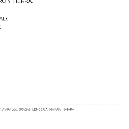
O Y TIERRA.
AD.
€
NAIARA 200
,
BRAGAS
,
LENCERÍA
,
NAIARA
,
NAIARA