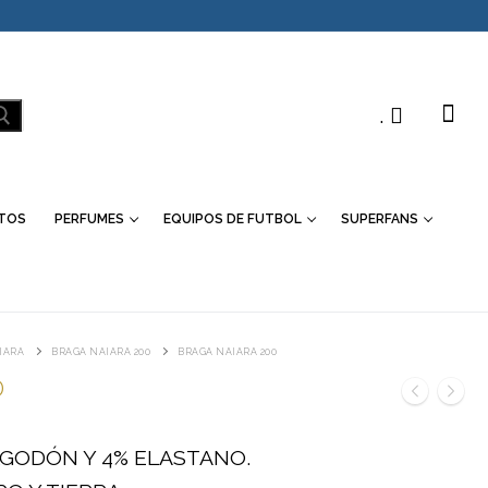
.
TOS
PERFUMES
EQUIPOS DE FUTBOL
SUPERFANS
IARA
BRAGA NAIARA 200
BRAGA NAIARA 200
0
LGODÓN Y 4% ELASTANO.