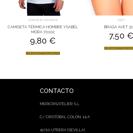
CAMISETA INTERIOR
AVET
CAMISETA TÉRMICA HOMBRE YSABEL
BRAGA AVET 31
MORA 70102
7,50
9,80
€
SELECCIONAR OPCI
SELECCIONAR OPCIONES
CONTACTO
MERICRISATELIER S.L.
C/ CRISTÓBAL COLÓN, 14 A
41710 UTRERA (SEVILLA)