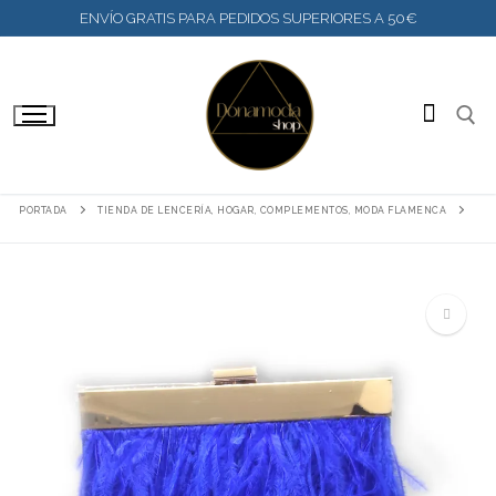
IR
ENVÍO GRATIS PARA PEDIDOS SUPERIORES A 50€
AL
CONTENIDO
BUSC
PORTADA
TIENDA DE LENCERÍA, HOGAR, COMPLEMENTOS, MODA FLAMENCA
🔍