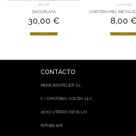
BOLSOS
CARTERAS
SACO PLATA
CARTERA PIEL METALI
30,00
€
8,00
AÑADIR AL CARRITO
AÑADIR AL CARRI
CONTACTO
MERICRISATELIER S.L.
C/ CRISTÓBAL COLÓN, 14 A
41710 UTRERA (SEVILLA)
676 991 426