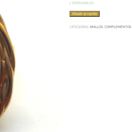
1 DISPONIBLES
ANILLO
Añadir al carrito
NACAR
GRANDE
CATEGORÍAS:
ANILLOS
,
COMPLEMENTOS
FLOR
CANTIDAD