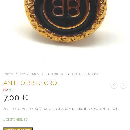
INICIO
COMPLEMENTOS
ANILLOS
ANILLO BB NEGRO
ANILLO BB NEGRO
VALORADO
1
7,00
€
CON
5.00
DE 5 EN
BASE A
VALORACIÓN
ANILLO DE ACERO INOXIDABLE DORADO Y NEGRO INSPIRACIÓN LOEWE.
DE UN
CLIENTE
1 DISPONIBLES
ANILLO