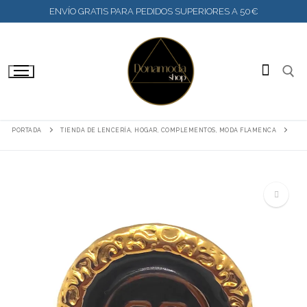
IR
ENVÍO GRATIS PARA PEDIDOS SUPERIORES A 50€
AL
CONTENIDO
BUSC
PORTADA
TIENDA DE LENCERÍA, HOGAR, COMPLEMENTOS, MODA FLAMENCA
🔍