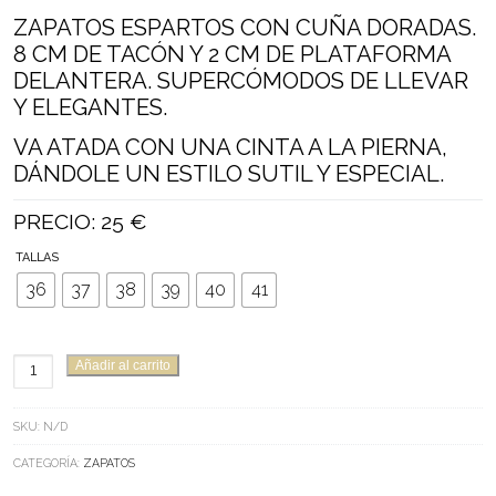
ZAPATOS ESPARTOS CON CUÑA DORADAS.
8 CM DE TACÓN Y 2 CM DE PLATAFORMA
DELANTERA. SUPERCÓMODOS DE LLEVAR
Y ELEGANTES.
VA ATADA CON UNA CINTA A LA PIERNA,
DÁNDOLE UN ESTILO SUTIL Y ESPECIAL.
PRECIO: 25 €
TALLAS
36
37
38
39
40
41
ZAPATOS
Añadir al carrito
DE
ESPARTO
SKU:
N/D
DORADOS.
CANTIDAD
CATEGORÍA:
ZAPATOS