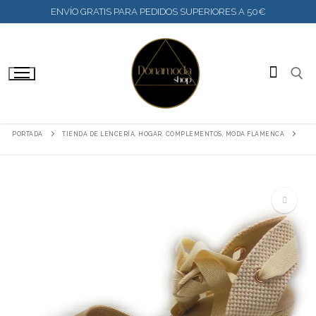
IR
ENVÍO GRATIS PARA PEDIDOS SUPERIORES A 50€
AL
CONTENIDO
BUSC
PORTADA
TIENDA DE LENCERÍA, HOGAR, COMPLEMENTOS, MODA FLAMENCA
🔍