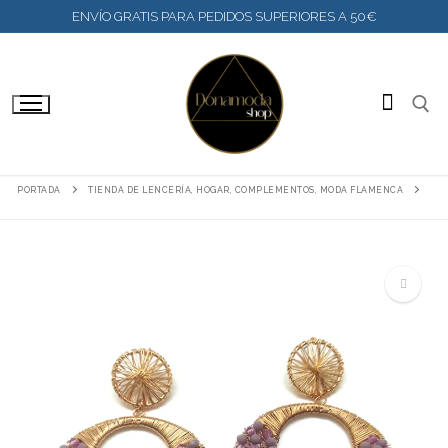
IR
ENVÍO GRATIS PARA PEDIDOS SUPERIORES A 50€
AL
CONTENIDO
BUSC
PORTADA
TIENDA DE LENCERÍA, HOGAR, COMPLEMENTOS, MODA FLAMENCA
🔍