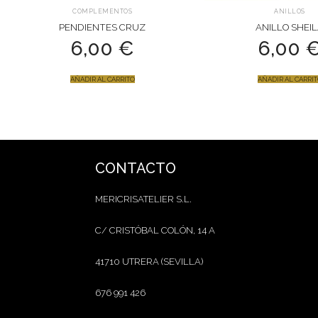
COMPLEMENTOS
ANILLOS
PENDIENTES CRUZ
ANILLO SHEI
6,00
€
6,00
AÑADIR AL CARRITO
AÑADIR AL CARRI
CONTACTO
MERICRISATELIER S.L.
C/ CRISTÓBAL COLÓN, 14 A
41710 UTRERA (SEVILLA)
676 991 426