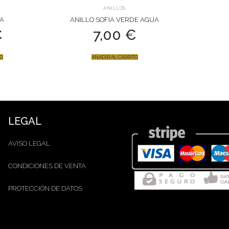
ANILLOS
LA
ANILLO SOFIA VERDE AGUA
€
7,00
€
TO
AÑADIR AL CARRITO
LEGAL
AVISO LEGAL
CONDICIONES DE VENTA
PROTECCIÓN DE DATOS