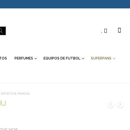
.
TOS
PERFUMES
EQUIPOS DE FUTBOL
SUPERFANS
DETECTIVE PIKACHU
HU
TIVE 20CM