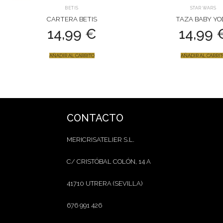
BETIS
STAR WARS
CARTERA BETIS
TAZA BABY YO
14,99
€
14,99
AÑADIR AL CARRITO
AÑADIR AL CARRI
CONTACTO
MERICRISATELIER S.L.
C/ CRISTÓBAL COLÓN, 14 A
41710 UTRERA (SEVILLA)
676 991 426