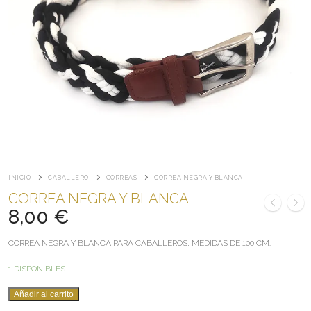
INICIO
CABALLERO
CORREAS
CORREA NEGRA Y BLANCA
CORREA NEGRA Y BLANCA
8,00
€
CORREA NEGRA Y BLANCA PARA CABALLEROS, MEDIDAS DE 100 CM.
1 DISPONIBLES
CORREA
Añadir al carrito
NEGRA