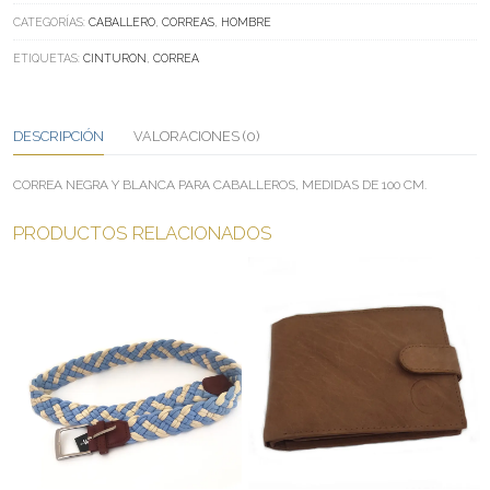
Y
CATEGORÍAS:
CABALLERO
,
CORREAS
,
HOMBRE
BLANCA
ETIQUETAS:
CINTURON
,
CORREA
CANTIDAD
DESCRIPCIÓN
VALORACIONES (0)
CORREA NEGRA Y BLANCA PARA CABALLEROS, MEDIDAS DE 100 CM.
PRODUCTOS RELACIONADOS