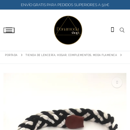
IR
ENVÍO GRATIS PARA PEDIDOS SUPERIORES A 50€
AL
CONTENIDO
BUSC
PORTADA
TIENDA DE LENCERÍA, HOGAR, COMPLEMENTOS, MODA FLAMENCA
🔍