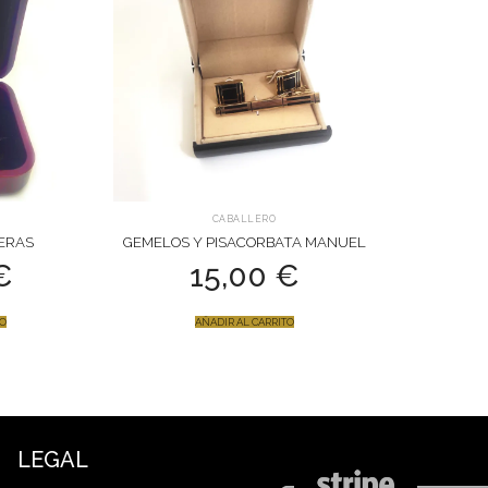
CABALLERO
ERAS
GEMELOS Y PISACORBATA MANUEL
€
15,00
€
TO
AÑADIR AL CARRITO
LEGAL