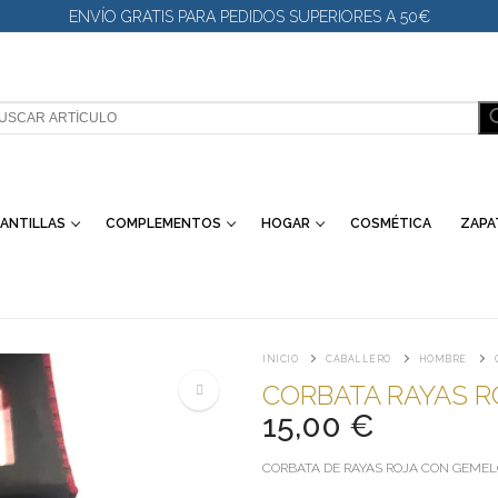
ENVÍO GRATIS PARA PEDIDOS SUPERIORES A 50€
SCAR:
ANTILLAS
COMPLEMENTOS
HOGAR
COSMÉTICA
ZAPA
INICIO
CABALLERO
HOMBRE
CORBATA RAYAS R
15,00
€
🔍
CORBATA DE RAYAS ROJA CON GEMEL