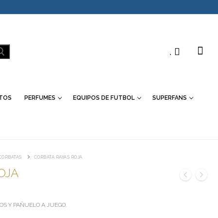
.
TOS
PERFUMES
EQUIPOS DE FUTBOL
SUPERFANS
CORBATAS
CORBATA RAYAS ROJA
OJA
OS Y PAÑUELO A JUEGO.