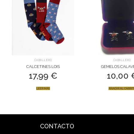
CABALLERO
CABALLERO
CALCETINES LOIS
GEMELOS CALAV
17,99
€
10,00
LEER MÁS
AÑADIR AL CARRI
CONTACTO