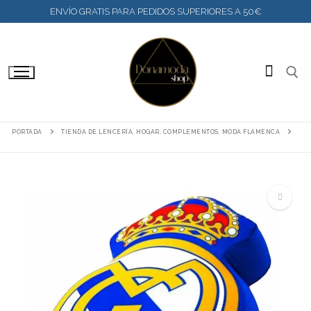
IR
ENVÍO GRATIS PARA PEDIDOS SUPERIORES A 50€
AL
CONTENIDO
BUSC
PORTADA
TIENDA DE LENCERÍA, HOGAR, COMPLEMENTOS, MODA FLAMENCA
🔍