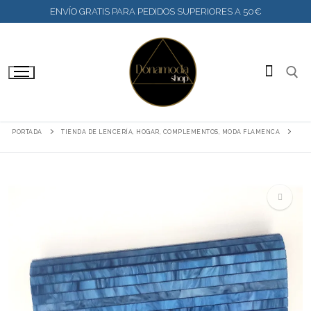
IR
ENVÍO GRATIS PARA PEDIDOS SUPERIORES A 50€
AL
CONTENIDO
BUSC
PORTADA
TIENDA DE LENCERÍA, HOGAR, COMPLEMENTOS, MODA FLAMENCA
🔍