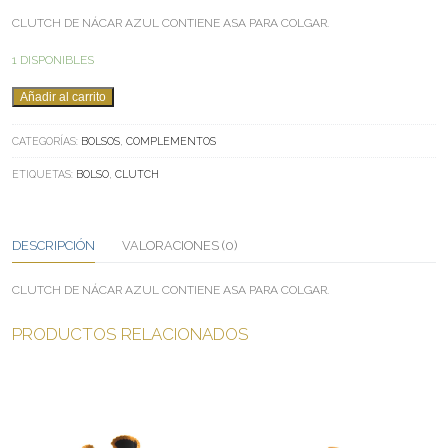
CLUTCH DE NÁCAR AZUL CONTIENE ASA PARA COLGAR.
1 DISPONIBLES
CLUTCH
Añadir al carrito
AZUL
CANTIDAD
CATEGORÍAS:
BOLSOS
,
COMPLEMENTOS
ETIQUETAS:
BOLSO
,
CLUTCH
DESCRIPCIÓN
VALORACIONES (0)
CLUTCH DE NÁCAR AZUL CONTIENE ASA PARA COLGAR.
PRODUCTOS RELACIONADOS