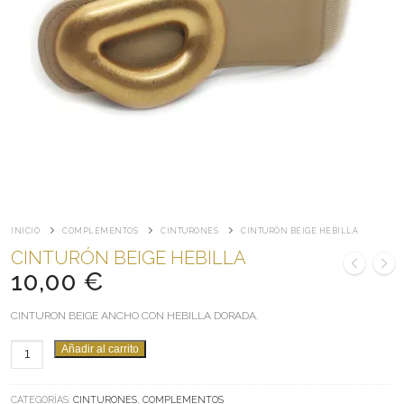
INICIO
COMPLEMENTOS
CINTURONES
CINTURÓN BEIGE HEBILLA
CINTURÓN BEIGE HEBILLA
10,00
€
CINTURON BEIGE ANCHO CON HEBILLA DORADA.
CINTURÓN
Añadir al carrito
BEIGE
HEBILLA
CATEGORÍAS:
CINTURONES
,
COMPLEMENTOS
CANTIDAD