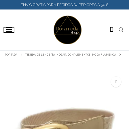
IR
ENVÍO GRATIS PARA PEDIDOS SUPERIORES A 50€
AL
CONTENIDO
BUSC
PORTADA
TIENDA DE LENCERÍA, HOGAR, COMPLEMENTOS, MODA FLAMENCA
🔍