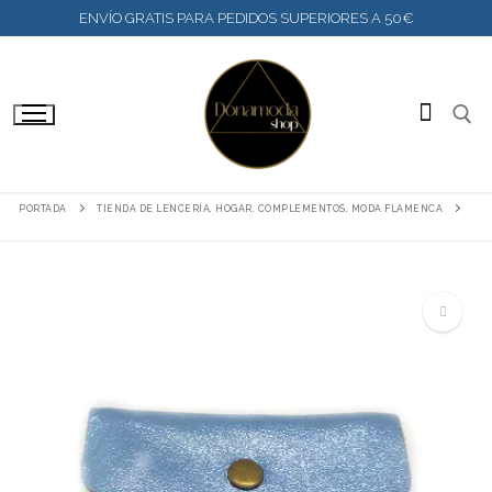
IR
ENVÍO GRATIS PARA PEDIDOS SUPERIORES A 50€
AL
CONTENIDO
BUSC
PORTADA
TIENDA DE LENCERÍA, HOGAR, COMPLEMENTOS, MODA FLAMENCA
🔍