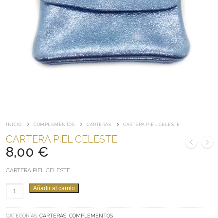
INICIO
COMPLEMENTOS
CARTERAS
CARTERA PIEL CELESTE
CARTERA PIEL CELESTE
8,00
€
CARTERA PIEL CELESTE
CARTERA
Añadir al carrito
PIEL
CELESTE
CATEGORÍAS:
CARTERAS
,
COMPLEMENTOS
CANTIDAD