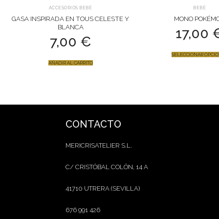
ACCESORIOS BEBÉ
BEBÉ
GASA INSPIRADA EN TOUS CELESTE Y
MONO POKÉM
BLANCA
17,00
7,00
€
SELECCIONAR OPCI
AÑADIR AL CARRITO
CONTACTO
MERICRISATELIER S.L.
C/ CRISTÓBAL COLÓN, 14 A
41710 UTRERA (SEVILLA)
676 991 426