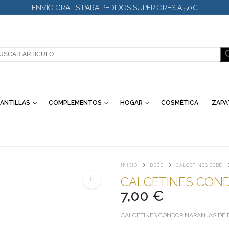
ENVÍO GRATIS PARA PEDIDOS SUPERIORES A 50€
SCAR:
ANTILLAS
COMPLEMENTOS
HOGAR
COSMÉTICA
ZAPA
INICIO
BEBÉ
CALCETINES BEBÉ
CALCETINES CON
7,00
€
🔍
CALCETINES CÓNDOR NARANJAS DE 