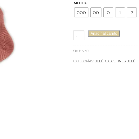
MEDIDA
000
00
0
1
2
CALCETINES
Añadir al carrito
CONDOR
NARANJAS
SKU:
N/D
CANTIDAD
CATEGORÍAS:
BEBÉ
,
CALCETINES BEBÉ