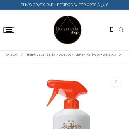
IR
ENVÍO GRATIS PARA PEDIDOS SUPERIORES A 50€
AL
CONTENIDO
BUSC
PORTADA
TIENDA DE LENCERÍA, HOGAR, COMPLEMENTOS, MODA FLAMENCA
🔍