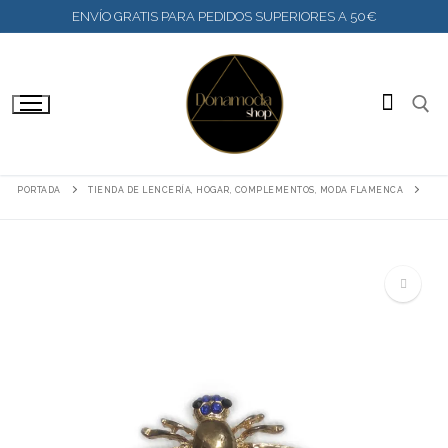
IR
ENVÍO GRATIS PARA PEDIDOS SUPERIORES A 50€
AL
CONTENIDO
BUSC
PORTADA
TIENDA DE LENCERÍA, HOGAR, COMPLEMENTOS, MODA FLAMENCA
🔍