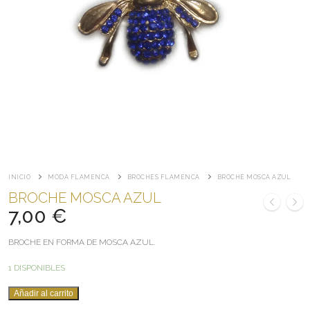
INICIO
MODA FLAMENCA
BROCHES FLAMENCA
BROCHE MOSCA AZUL
BROCHE MOSCA AZUL
7,00
€
BROCHE EN FORMA DE MOSCA AZUL.
1 DISPONIBLES
BROCHE
Añadir al carrito
MOSCA