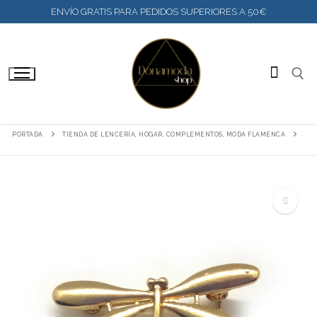
IR
ENVÍO GRATIS PARA PEDIDOS SUPERIORES A 50€
AL
CONTENIDO
BUSC
PORTADA
TIENDA DE LENCERÍA, HOGAR, COMPLEMENTOS, MODA FLAMENCA
🔍